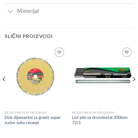
Materijal
SLIČNI PROIZVODI
Dodaj
Dodaj
u
u
listu
listu
REZNO BRUSNI PROGRAM
REZNO BRUSNI PROGRAM
Disk dijamantni za granit super
List pile za drvo/metal 300mm
turbo suho rezanje
72/1