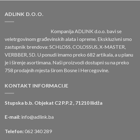
ADLINK D.O.O.
Kompanija ADLINK d.o.o. bavi se
veletrgovinom građevinskih alata i opreme. Ekskluzivni smo
zastupnik brendova: SCHLOSS, COLOSSUS, X-MASTER,
VERBBER, 5D. U ponudi imamo preko 682 artikala, a u planu
je i širenje asortimana. Naši proizvodi dostupni su na preko
758 prodajnih mjesta širom Bosne i Hercegovine.
KONTAKT INFORMACIJE
Stupska b.b. Objekat C2 P.P.2 , 71210 Ilidža
E-mail:
info@adlink.ba
Telefon:
062 340 289