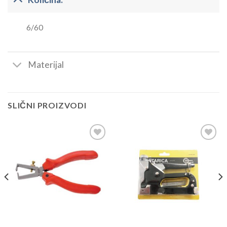
6/60
Materijal
SLIČNI PROIZVODI
Dodaj
Dodaj
u
u
listu
listu