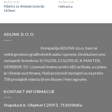
RUČNI ALAT
RUČNI ALAT
Kliješta za skidanje izolacije
Heftarica
160mm
ADLINK D.O.O.
Kompanija ADLINK d.o.o. bavi se
veletrgovinom građevinskih alata i opreme. Ekskluzivni smo
zastupnik brendova: SCHLOSS, COLOSSUS, X-MASTER,
VERBBER, 5D. U ponudi imamo preko 682 artikala, a u planu
je i širenje asortimana. Naši proizvodi dostupni su na preko
758 prodajnih mjesta širom Bosne i Hercegovine.
KONTAKT INFORMACIJE
Stupska b.b. Objekat C2 P.P.2 , 71210 Ilidža