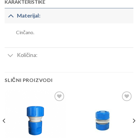
KARAKTERISTIKE
Materijal:
Cinčano.
Količina:
SLIČNI PROIZVODI
Dodaj
Dodaj
u
u
listu
listu