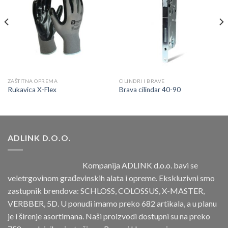
u
u
listu
listu
ZAŠTITNA OPREMA
CILINDRI I BRAVE
Rukavica X-Flex
Brava cilindar 40-90
ADLINK D.O.O.
Kompanija ADLINK d.o.o. bavi se
veletrgovinom građevinskih alata i opreme. Ekskluzivni smo
zastupnik brendova: SCHLOSS, COLOSSUS, X-MASTER,
VERBBER, 5D. U ponudi imamo preko 682 artikala, a u planu
je i širenje asortimana. Naši proizvodi dostupni su na preko