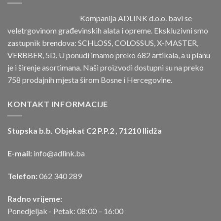
Kompanija ADLINK d.o.o. bavi se
veletrgovinom građevinskih alata i opreme. Ekskluzivni smo
zastupnik brendova: SCHLOSS, COLOSSUS, X-MASTER,
VERBBER, 5D. U ponudi imamo preko 682 artikala, a u planu
je i širenje asortimana. Naši proizvodi dostupni su na preko
758 prodajnih mjesta širom Bosne i Hercegovine.
KONTAKT INFORMACIJE
Stupska b.b. Objekat C2 P.P.2 , 71210 Ilidža
E-mail:
info@adlink.ba
Telefon:
062 340 289
Radno vrijeme:
Ponedjeljak - Petak: 08:00 – 16:00