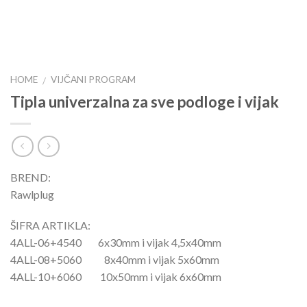
HOME
VIJČANI PROGRAM
/
Tipla univerzalna za sve podloge i vijak
BREND:
Rawlplug
ŠIFRA ARTIKLA:
4ALL-06+4540 6x30mm i vijak 4,5x40mm
4ALL-08+5060 8x40mm i vijak 5x60mm
4ALL-10+6060 10x50mm i vijak 6x60mm