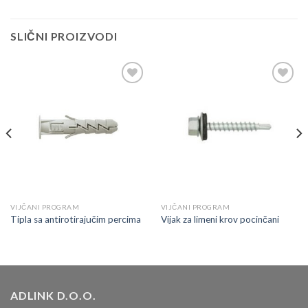
SLIČNI PROIZVODI
Dodaj
Dodaj
u
u
listu
listu
VIJČANI PROGRAM
VIJČANI PROGRAM
Tipla sa antirotirajučim percima
Vijak za limeni krov pocinčani
ADLINK D.O.O.