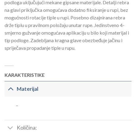
podloga uključujući mekane gipsane materijale. Detalji rebra
na glavi priključka omogućava dodatno fiksiranje u rupi, bez
mogućnosti rotacije tiple u rupi. Posebno dizajnirana rebra
drže tiplu u pravilnom položaju unutar rupe. Jedinstveno 4-
smjerno gužvanje omogućava aplikaciju u bilo koji materijal i
tip podloge. Zadebljana kragna glave obezbeđuje jačinu i
spriječava propadanje tiple u rupu.
KARAKTERISTIKE
Materijal
–
Količina: