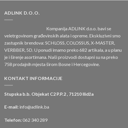
ADLINK D.O.O.
Kompanija ADLINK d.o.o. bavi se
veletrgovinom građevinskih alata i opreme. Ekskluzivni smo
zastupnik brendova: SCHLOSS, COLOSSUS, X-MASTER,
VERBBER, 5D. U ponudi imamo preko 682 artikala, a u planu
je i širenje asortimana. Naši proizvodi dostupni su na preko
758 prodajnih mjesta širom Bosne i Hercegovine.
KONTAKT INFORMACIJE
Stupska b.b. Objekat C2 P.P.2 , 71210 Ilidža
E-mail:
info@adlink.ba
Telefon:
062 340 289