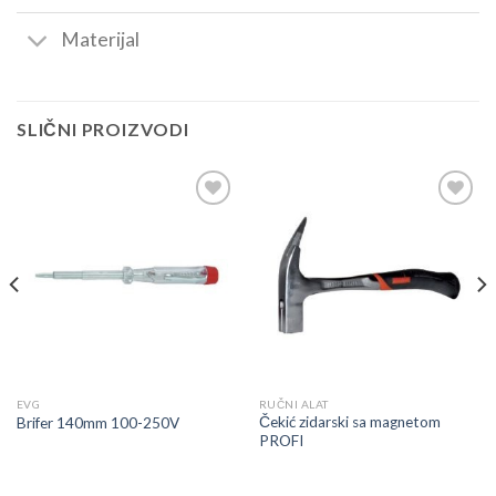
Materijal
SLIČNI PROIZVODI
Dodaj
Dodaj
u
u
listu
listu
EVG
RUČNI ALAT
Čekić zidarski sa magnetom
Brifer 140mm 100-250V
PROFI