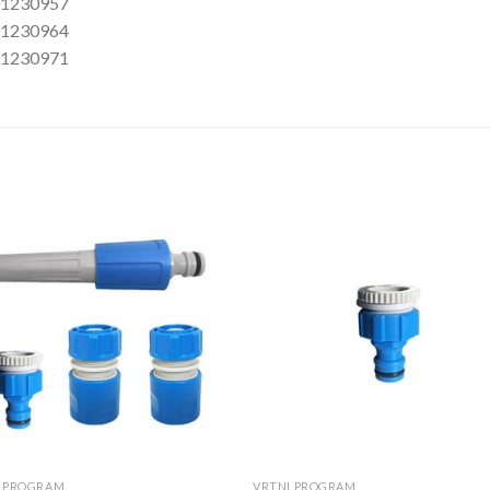
001230957
001230964
001230971
Dodaj
Do
u
listu
li
I PROGRAM
VRTNI PROGRAM