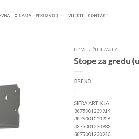
OVNA
O NAMA
PROIZVODI
VIJESTI
KONTAKT
HOME
ŽELJEZARIJA
/
Stope za gredu (
Dodaj
u listu
BREND:
–
ŠIFRA ARTIKLA:
3875001230919
3875001230926
3875001230933
3875001230940