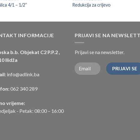
lica 4/1 – 1/2”
Redukcija za crijevo
NTAKT INFORMACIJE
PRIJAVI SE NA NEWSLET
ska b.b. Objekat C2 P.P.2 ,
Prijavi se na newsletter.
0 Ilidža
il:
info@adlink.ba
efon:
062 340 289
no vrijeme:
djeljak - Petak: 08:00 – 16:00