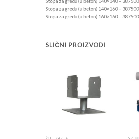
Stopa za gredu (u beton) 140×140 – 3875
Stopa za gredu (u beton) 140×160 – 3875
Stopa za gredu (u beton) 160×160 – 3875
SLIČNI PROIZVODI
Dodaj
Dodaj
u
u
listu
listu
ŽELJEZARIJA
VRTN