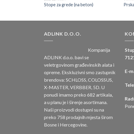
vo STOP
Stope za grede (na beton)
Prska
ADLINK D.O.O.
KO
Kompanija
Stup
ADLINK d.o.o. bavi se
7121
veletrgovinom građevinskih alata i
E-ma
opreme. Ekskluzivni smo zastupnik
brendova: SCHLOSS, COLOSSUS,
Tel
X-MASTER, VERBBER, 5D. U
ponudi imamo preko 682 artikala,
Rad
a u planu je i širenje asortimana.
Pone
Naši proizvodi dostupni su na
preko 758 prodajnih mjesta širom
Bosne i Hercegovine.