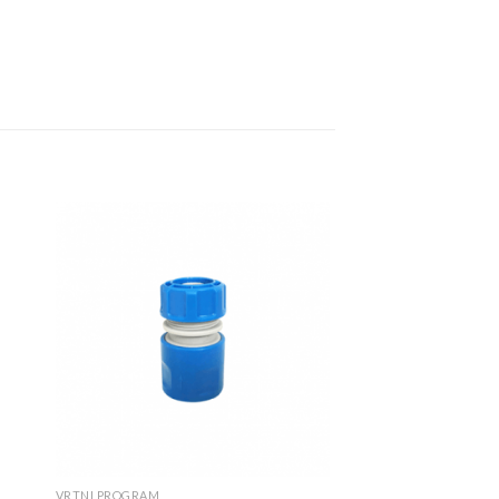
daj
Dodaj
u
u
stu
listu
VRTNI PROGRAM