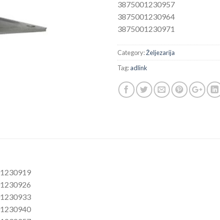
3875001230957
3875001230964
3875001230971
Category:
Željezarija
Tag:
adlink
001230919
001230926
001230933
001230940