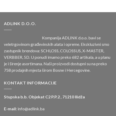
ADLINK D.O.O.
Kompanija ADLINK d.o.o. bavi se
veletrgovinom građevinskih alata i opreme. Ekskluzivni smo
zastupnik brendova: SCHLOSS, COLOSSUS, X-MASTER,
VERBBER, 5D. U ponudi imamo preko 682 artikala, a u planu
je i širenje asortimana. Naši proizvodi dostupni su na preko
758 prodajnih mjesta širom Bosne i Hercegovine.
KONTAKT INFORMACIJE
Stupska b.b. Objekat C2 P.P.2 , 71210 Ilidža
E-mail:
info@adlink.ba