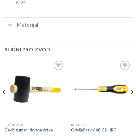
6/24
Materijal
SLIČNI PROIZVODI
Dodaj
Dodaj
u
u
listu
listu
RUČNI ALAT
RUČNI ALAT
Čekić gumeni drvena drška
Odvijač ravni 48-52 HRC