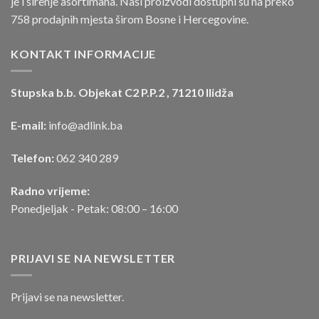
je i širenje asortimana. Naši proizvodi dostupni su na preko
758 prodajnih mjesta širom Bosne i Hercegovine.
KONTAKT INFORMACIJE
Stupska b.b. Objekat C2 P.P.2 , 71210 Ilidža
E-mail:
info@adlink.ba
Telefon:
062 340 289
Radno vrijeme:
Ponedjeljak - Petak: 08:00 – 16:00
PRIJAVI SE NA NEWSLETTER
Prijavi se na newsletter.