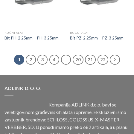
RUČNI ALAT
RUČNI ALAT
Bit PH-2 25mm – PH-3 25mm
Bit PZ-2 25mm – PZ-3 25mm
1
2
3
4
…
20
21
22
ADLINK D.O.O.
Kompanija ADLINK d.o.o. bavi se
veletrgovinom građevinskih alata i opreme. Ekskluzivni smo
zastupnik brendova: SCHLOSS, COLOSSUS, X-MASTER,
VERBBER, 5D. U ponudi imamo preko 682 artikala, a u planu