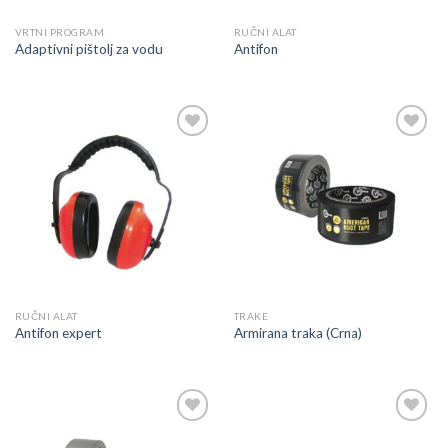
VRTNI PROGRAM
RUČNI ALAT
Adaptivni pištolj za vodu
Antifon
Dodaj
Dodaj
u
u
listu
listu
RUČNI ALAT
TRAKE
Antifon expert
Armirana traka (Crna)
Dodaj
Dodaj