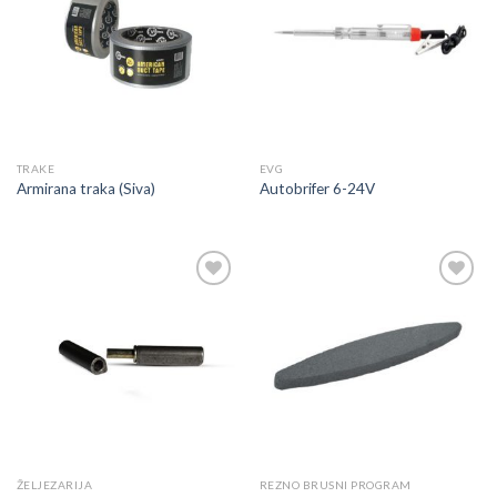
u
u
listu
listu
TRAKE
EVG
Armirana traka (Siva)
Autobrifer 6-24V
Dodaj
Dodaj
u
u
listu
listu
ŽELJEZARIJA
REZNO BRUSNI PROGRAM