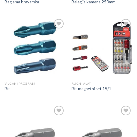
Baglama bravarska
Belegija kamena 250mm
Dodaj
Dodaj
u
u
listu
listu
VIJČANI PROGRAM
RUČNI ALAT
Bit
Bit magnetni set 15/1
Dodaj
Dodaj
u
u
listu
listu