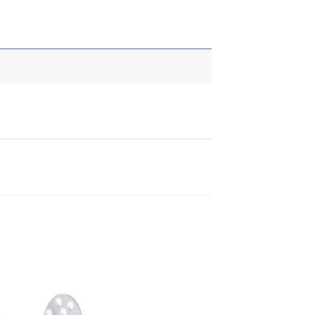
daj
Dodaj
u
u
stu
listu