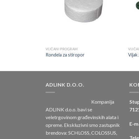
VIJČANI PROGRAM
VIJČA
a sve podloge i vijak
Rondela za stiropor
Vijak
ADLINK D.O.O.
KO
Kompanija
Stup
ADLINK d.o.o. bavi se
7121
veletrgovinom građevinskih alata i
E-ma
opreme. Ekskluzivni smo zastupnik
brendova: SCHLOSS, COLOSSUS,
Tel