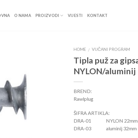
OVNA
O NAMA
PROIZVODI
VIJESTI
KONTAKT
HOME
VIJČANI PROGRAM
/
Tipla puž za gip
Dodaj
NYLON/aluminij
u listu
BREND:
Rawlplug
ŠIFRA ARTIKLA:
DRA-01 NYLON 22mm
DRA-03 aluminij 32mm