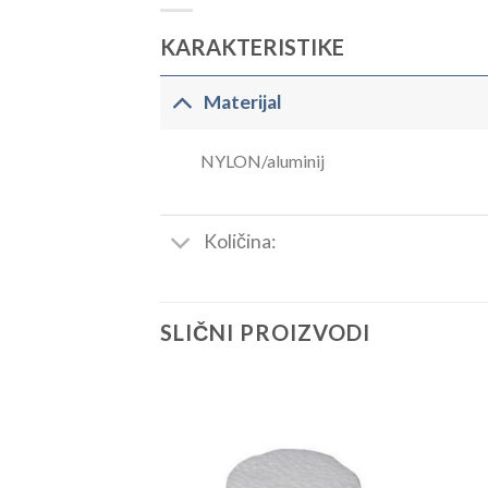
KARAKTERISTIKE
Materijal
NYLON/aluminij
Količina:
SLIČNI PROIZVODI
Dodaj
Dodaj
u
u
listu
listu