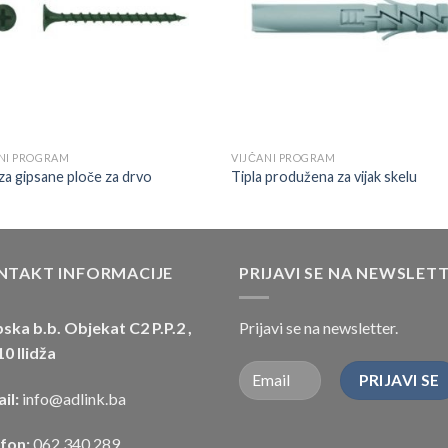
NI PROGRAM
VIJČANI PROGRAM
 za gipsane ploče za drvo
Tipla produžena za vijak skelu
NTAKT INFORMACIJE
PRIJAVI SE NA NEWSLET
ska b.b. Objekat C2 P.P.2 ,
Prijavi se na newsletter.
0 Ilidža
il:
info@adlink.ba
efon:
062 340 289