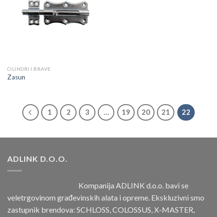
listu
CILINDRI I BRAVE
Zasun
1
2
3
…
19
20
21
22
ADLINK D.O.O.
Kompanija ADLINK d.o.o. bavi se
veletrgovinom građevinskih alata i opreme. Ekskluzivni smo
zastupnik brendova: SCHLOSS, COLOSSUS, X-MASTER,