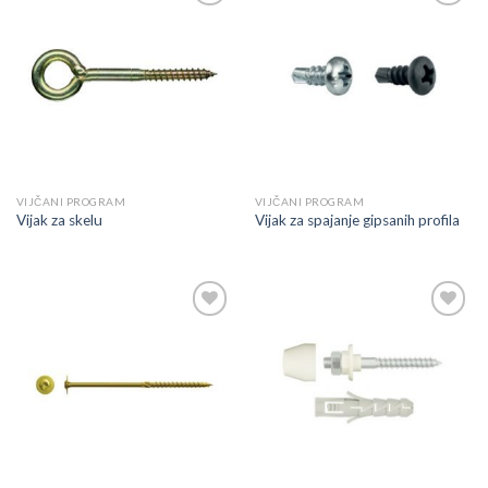
Dodaj
Dodaj
u
u
listu
listu
VIJČANI PROGRAM
VIJČANI PROGRAM
Vijak za skelu
Vijak za spajanje gipsanih profila
Dodaj
Dodaj
u
u
listu
listu