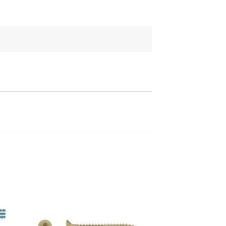
daj
Dodaj
u
u
stu
listu