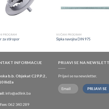
NI PROGRAM
VIJČANI PROGRAM
r za stiropor
Šipka navojna DIN 975
NTAKT INFORMACIJE
PRIJAVI SE NA NEWSLET
ska b.b. Objekat C2 P.P.2 ,
Prijavi se na newsletter.
0 Ilidža
il:
info@adlink.ba
efon:
062 340 289