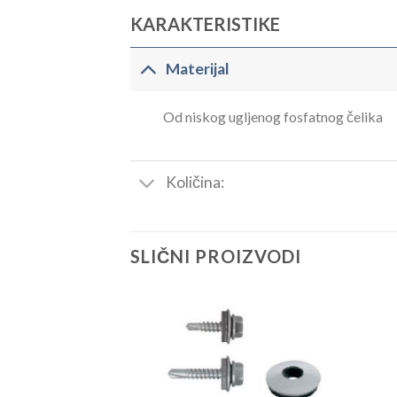
KARAKTERISTIKE
Materijal
Od niskog ugljenog fosfatnog čelika
Količina:
SLIČNI PROIZVODI
Dodaj
Dodaj
u
u
listu
listu