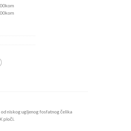
00kom
00kom
 od niskog ugljenog fosfatnog čelika
K ploči.