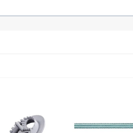
Dodaj
Do
u
listu
li