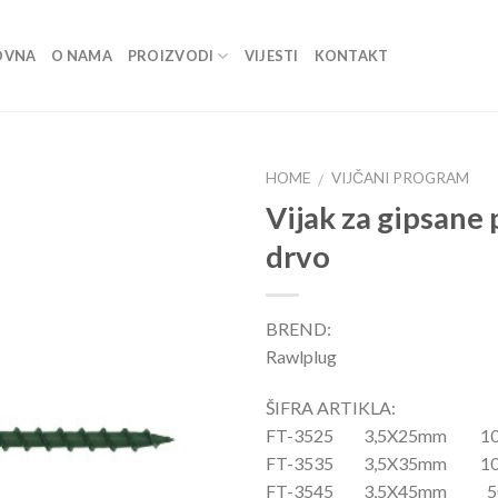
OVNA
O NAMA
PROIZVODI
VIJESTI
KONTAKT
HOME
VIJČANI PROGRAM
/
Vijak za gipsane 
Dodaj
drvo
u listu
BREND:
Rawlplug
ŠIFRA ARTIKLA:
FT-3525 3,5X25mm 10
FT-3535 3,5X35mm 10
FT-3545 3,5X45mm 5