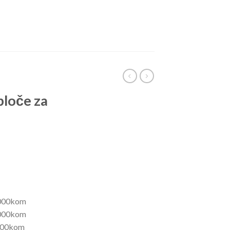
ploče za
00kom
00kom
00kom