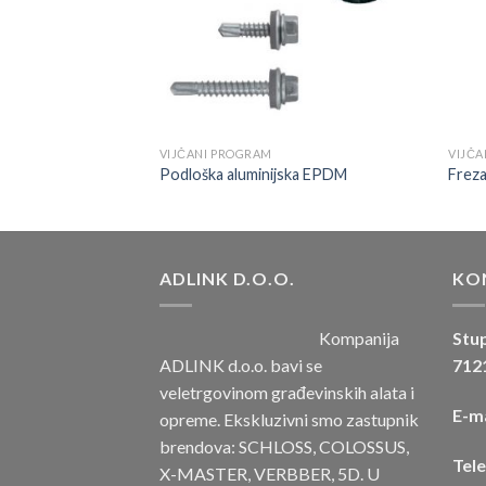
VIJČANI PROGRAM
VIJČA
jučim percima
Podloška aluminijska EPDM
Freza
ADLINK D.O.O.
KO
Kompanija
Stup
ADLINK d.o.o. bavi se
7121
veletrgovinom građevinskih alata i
E-ma
opreme. Ekskluzivni smo zastupnik
brendova: SCHLOSS, COLOSSUS,
Tel
X-MASTER, VERBBER, 5D. U