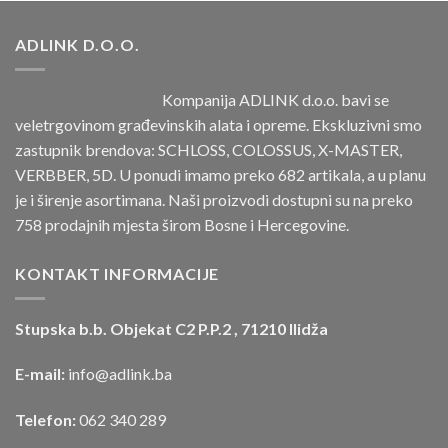
ADLINK D.O.O.
Kompanija ADLINK d.o.o. bavi se
veletrgovinom građevinskih alata i opreme. Ekskluzivni smo
zastupnik brendova: SCHLOSS, COLOSSUS, X-MASTER,
VERBBER, 5D. U ponudi imamo preko 682 artikala, a u planu
je i širenje asortimana. Naši proizvodi dostupni su na preko
758 prodajnih mjesta širom Bosne i Hercegovine.
KONTAKT INFORMACIJE
Stupska b.b. Objekat C2 P.P.2 , 71210 Ilidža
E-mail:
info@adlink.ba
Telefon:
062 340 289