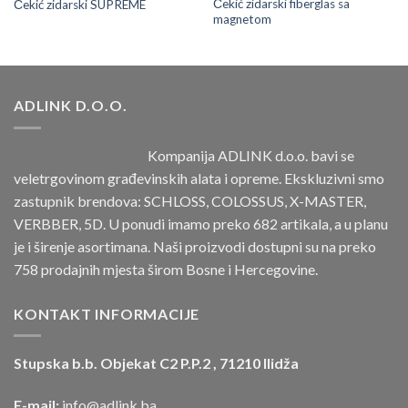
Čekić zidarski fiberglas sa
Čekić zidarski SUPREME
magnetom
ADLINK D.O.O.
Kompanija ADLINK d.o.o. bavi se
veletrgovinom građevinskih alata i opreme. Ekskluzivni smo
zastupnik brendova: SCHLOSS, COLOSSUS, X-MASTER,
VERBBER, 5D. U ponudi imamo preko 682 artikala, a u planu
je i širenje asortimana. Naši proizvodi dostupni su na preko
758 prodajnih mjesta širom Bosne i Hercegovine.
KONTAKT INFORMACIJE
Stupska b.b. Objekat C2 P.P.2 , 71210 Ilidža
E-mail:
info@adlink.ba