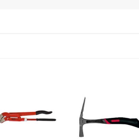
Dodaj
Do
u
listu
li