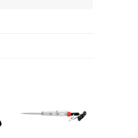
daj
Dodaj
u
u
stu
listu