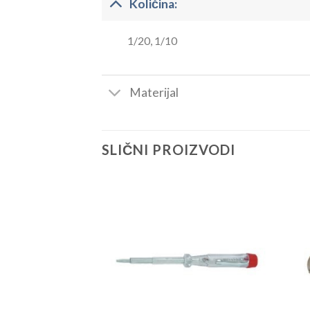
Količina:
1/20, 1/10
Materijal
SLIČNI PROIZVODI
Dodaj
Dodaj
u
u
listu
listu