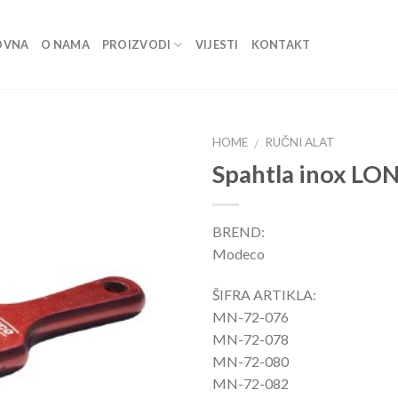
OVNA
O NAMA
PROIZVODI
VIJESTI
KONTAKT
HOME
RUČNI ALAT
/
Spahtla inox LO
Dodaj
u listu
BREND:
Modeco
ŠIFRA ARTIKLA:
MN-72-076
MN-72-078
MN-72-080
MN-72-082