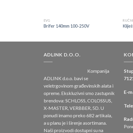
EVG
RUČNI
 drvenom drškom
Brifer 140mm 100-250V
Klije
ADLINK D.O.O.
KO
Kompanija
Stup
ADLINK d.o.o. bavi se
7121
veletrgovinom građevinskih alata i
E-ma
opreme. Ekskluzivni smo zastupnik
brendova: SCHLOSS, COLOSSUS,
Tel
X-MASTER, VERBBER, 5D. U
ponudi imamo preko 682 artikala,
Rad
a u planu je i širenje asortimana.
Pone
Naši proizvodi dostupni su na