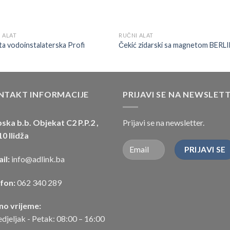
 ALAT
RUČNI ALAT
šta vodoinstalaterska Profi
Čekić zidarski sa magnetom BERL
NTAKT INFORMACIJE
PRIJAVI SE NA NEWSLET
ska b.b. Objekat C2 P.P.2 ,
Prijavi se na newsletter.
0 Ilidža
il:
info@adlink.ba
efon:
062 340 289
no vrijeme:
djeljak - Petak: 08:00 – 16:00