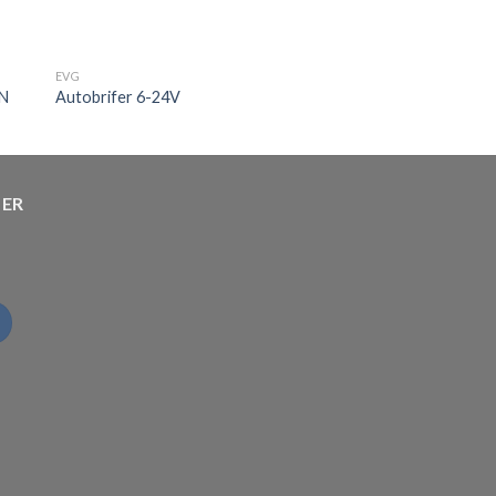
EVG
IN
Autobrifer 6-24V
TER